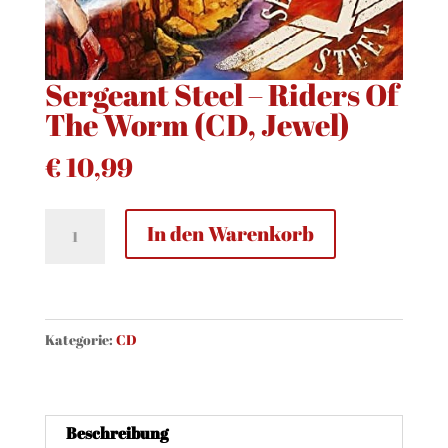
Sergeant Steel – Riders Of
The Worm (CD, Jewel)
€
10,99
Sergeant
In den Warenkorb
Steel
-
Riders
Of
Kategorie:
CD
The
Worm
(CD,
Beschreibung
Jewel)