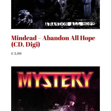
Mindead – Abandon All Hope
(CD, Digi)
€
3,99