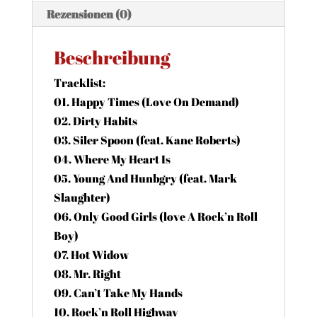
Menge
Rezensionen (0)
Beschreibung
Tracklist:
01. Happy Times (Love On Demand)
02. Dirty Habits
03. Siler Spoon (feat. Kane Roberts)
04. Where My Heart Is
05. Young And Hunbgry (feat. Mark
Slaughter)
06. Only Good Girls (love A Rock’n Roll
Boy)
07. Hot Widow
08. Mr. Right
09. Can’t Take My Hands
10. Rock’n Roll Highway