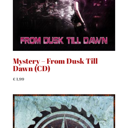
Mystery – From Dusk Till
Dawn (CD)
€
1,99