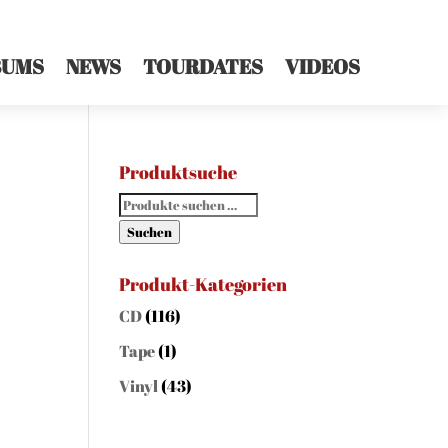
BUMS
NEWS
TOURDATES
VIDEOS
Produktsuche
Suchen
nach:
Suchen
Produkt-Kategorien
CD
(116)
Tape
(1)
Vinyl
(43)