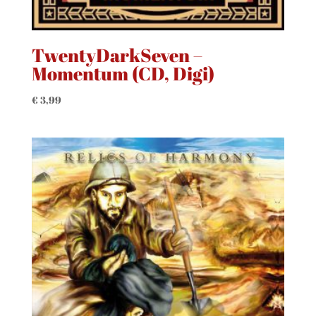
TwentyDarkSeven –
Momentum (CD, Digi)
€
3,99