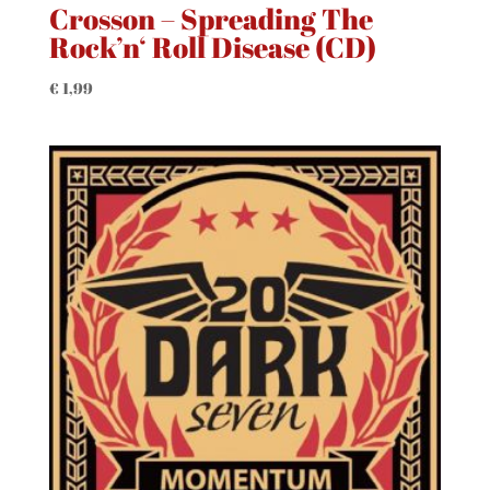
Crosson – Spreading The
Rock’n‘ Roll Disease (CD)
€
1,99