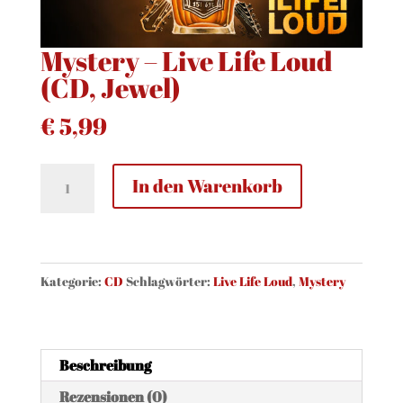
Mystery – Live Life Loud
(CD, Jewel)
€
5,99
Mystery
In den Warenkorb
-
Live
Life
Loud
Kategorie:
CD
Schlagwörter:
Live Life Loud
,
Mystery
(CD,
Jewel)
Menge
Beschreibung
Rezensionen (0)