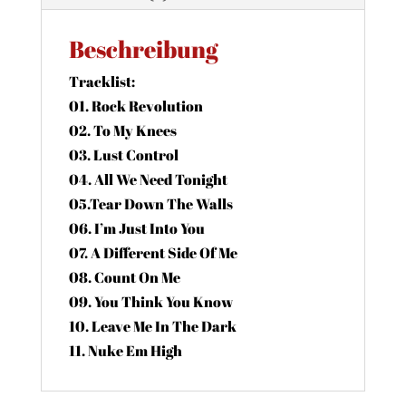
Beschreibung
Tracklist:
01. Rock Revolution
02. To My Knees
03. Lust Control
04. All We Need Tonight
05.Tear Down The Walls
06. I’m Just Into You
07. A Different Side Of Me
08. Count On Me
09. You Think You Know
10. Leave Me In The Dark
11. Nuke Em High