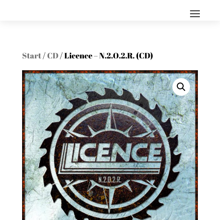
Start
/
CD
/ Licence – N.2.O.2.R. (CD)