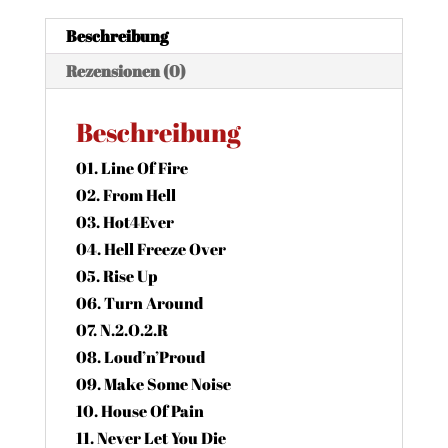
Beschreibung
Rezensionen (0)
Beschreibung
01. Line Of Fire
02. From Hell
03. Hot4Ever
04. Hell Freeze Over
05. Rise Up
06. Turn Around
07. N.2.O.2.R
08. Loud’n’Proud
09. Make Some Noise
10. House Of Pain
11. Never Let You Die