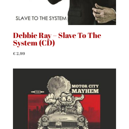
Debbie Ray – Slave To The
System (CD)
€
2,99