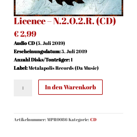
Licence – N.2.O.2.R. (CD)
€
2,99
Audio CD
(5. Juli 2019)
Erscheinungsdatum:
5. Juli 2019
Anzahl Disks/Tonträger:
1
Label:
Metalapolis Records (Da Music)
Licence
In den Warenkorb
-
N.2.O.2.R.
(CD)
Menge
Artikelnummer:
MPR0086
Kategorie:
CD