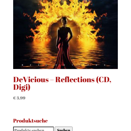
DeVicious – Reflections (CD,
Digi)
€
3,99
Produktsuche
Suchen
Suchen