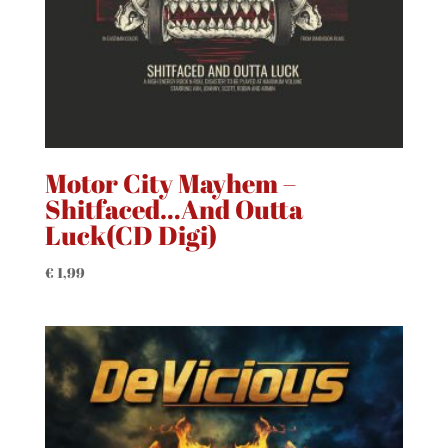
Motor City Mayhem –
Shitfaced…And Outta
Luck(CD Digi)
€
1,99