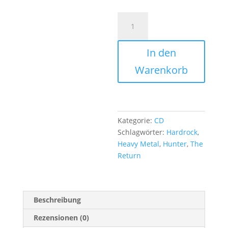
Hunter
-
The
In den
Return
(CD
Warenkorb
Digi)
Menge
Kategorie:
CD
Schlagwörter:
Hardrock
,
Heavy Metal
,
Hunter
,
The
Return
Beschreibung
Rezensionen (0)