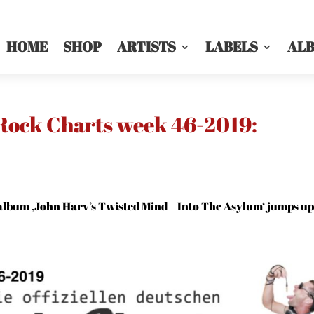
HOME
SHOP
ARTISTS
LABELS
AL
 Rock Charts week 46-2019:
lbum ‚John Harv’s Twisted Mind – Into The Asylum‘ jumps u