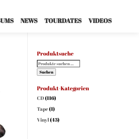
BUMS
NEWS
TOURDATES
VIDEOS
Produktsuche
Suchen
nach:
Suchen
Produkt-Kategorien
p
CD
(116)
Tape
(1)
Vinyl
(43)