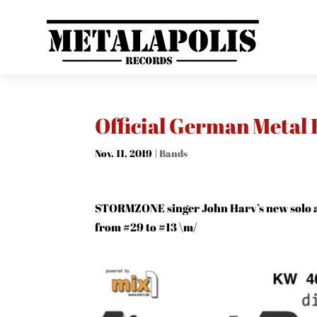
Official German Metal
Nov. 11, 2019
|
Bands
STORMZONE singer John Harv’s new solo a
from #29 to #13 \m/