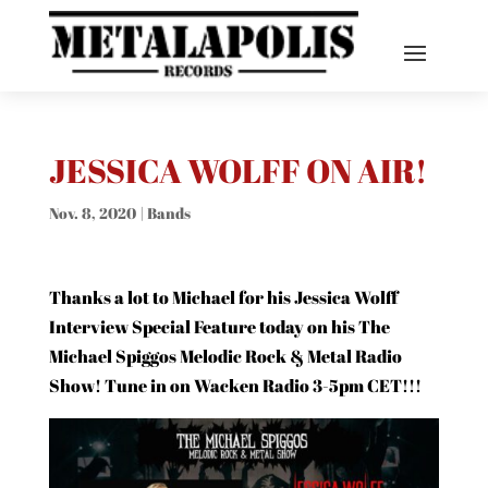
JESSICA WOLFF ON AIR!
Nov. 8, 2020
|
Bands
Thanks a lot to Michael for his Jessica Wolff
Interview Special Feature today on his The
Michael Spiggos Melodic Rock & Metal Radio
Show! Tune in on Wacken Radio 3-5pm CET!!!