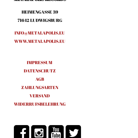
HEIMENGASSE 39
71642 LUDWIGSBURG
INFO@METALAPOLIS.EU
WWW.METALAPOLIS.EU
IMPRESSUM
DATENSCHUTZ
AGB
ZAHLUNGSARTEN
VERSAND
WIDERRUFSBELEHRUNG