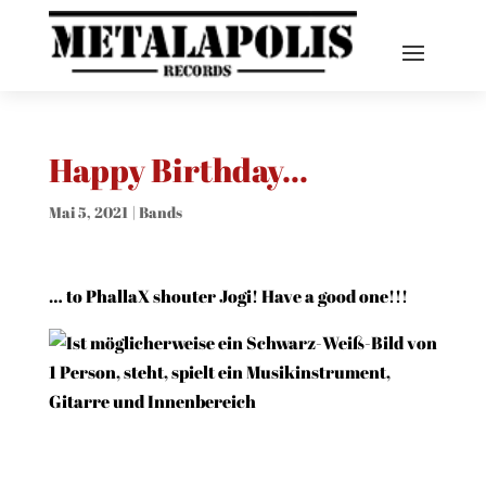
Happy Birthday…
Mai 5, 2021
|
Bands
… to
PhallaX
shouter Jogi! Have a good one!!!