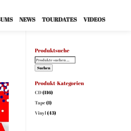
BUMS
NEWS
TOURDATES
VIDEOS
Produktsuche
Suchen
nach:
Suchen
Produkt-Kategorien
CD
(116)
Tape
(1)
Vinyl
(43)