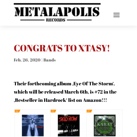
CONGRATS TO XTASY!
Feb. 26, 2020
|
Bands
Their forthcoming album ‚Eye Of The Storm‘,
which will be released March 6th, is #72 in the
‚Bestseller in Hardrock‘ list on Amazon!!!