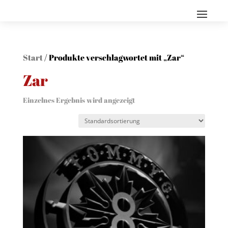
Start
/ Produkte verschlagwortet mit „Zar“
Zar
Einzelnes Ergebnis wird angezeigt