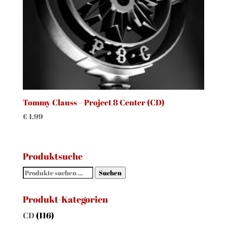
Tommy Clauss – Project 8 Center (CD)
€
1,99
Produktsuche
Suchen
Suchen
nach:
Produkt-Kategorien
CD
(116)