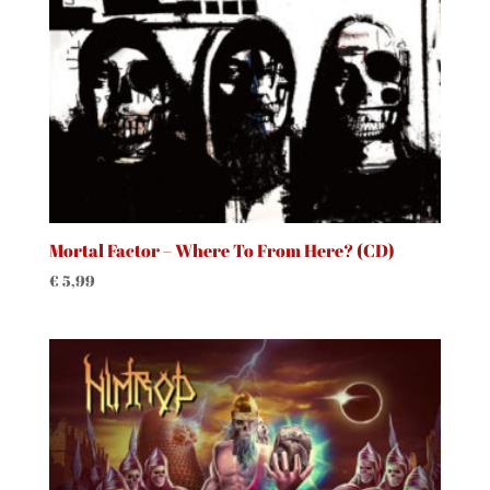
Mortal Factor – Where To From Here? (CD)
€
5,99