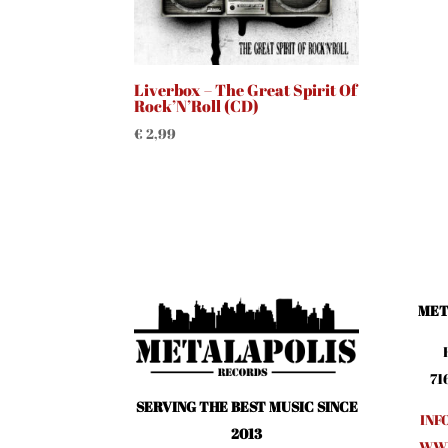
Liverbox – The Great Spirit Of
Rock’N’Roll (CD)
€
2,99
MET
71
SERVING THE BEST MUSIC SINCE
INF
2013
WWW