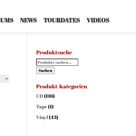
BUMS
NEWS
TOURDATES
VIDEOS
Produktsuche
Suchen
nach:
Suchen
Produkt-Kategorien
CD
(116)
Tape
(1)
Vinyl
(43)