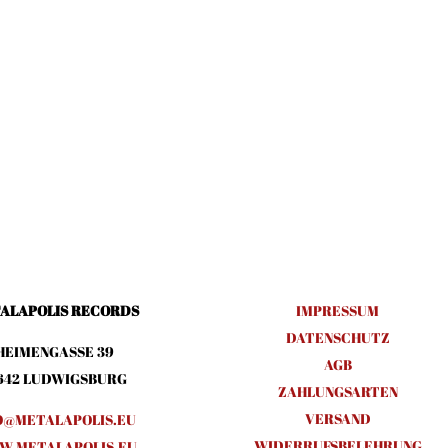
ALAPOLIS RECORDS
IMPRESSUM
DATENSCHUTZ
HEIMENGASSE 39
AGB
642 LUDWIGSBURG
ZAHLUNGSARTEN
VERSAND
O@METALAPOLIS.EU
WIDERRUFSBELEHRUNG
.METALAPOLIS.EU