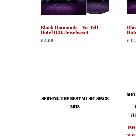
Black Diamonds – No-Tell
Bla
Hotel (CD, Jewelcase)
Hote
€
5,99
€
12
MET
SERVING THE BEST MUSIC SINCE
2013
71
INF
WWW