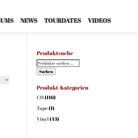
BUMS
NEWS
TOURDATES
VIDEOS
Produktsuche
Suchen
nach:
Suchen
Produkt-Kategorien
CD
(116)
Tape
(1)
Vinyl
(43)