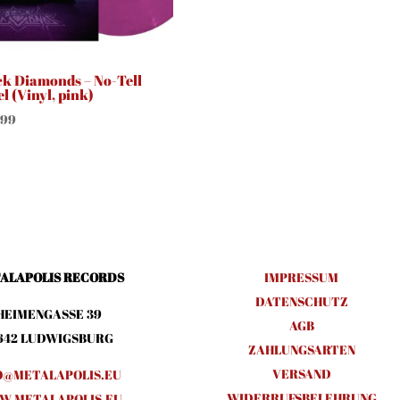
ck Diamonds – No-Tell
l (Vinyl, pink)
,99
ALAPOLIS RECORDS
IMPRESSUM
DATENSCHUTZ
HEIMENGASSE 39
AGB
642 LUDWIGSBURG
ZAHLUNGSARTEN
VERSAND
O@METALAPOLIS.EU
WIDERRUFSBELEHRUNG
.METALAPOLIS.EU